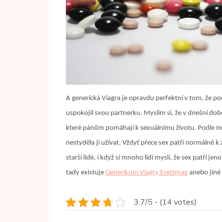
A generická Viagra je opravdu perfektní v tom, že p
uspokojil svou partnerku. Myslím si, že v dnešní do
které pánům pomáhají k sexuálnímu životu. Podle méh
nestyděla ji užívat. Vždyť přece sex patří normálně k z
starší lidé, i když si mnoho lidí myslí, že sex patří 
tady existuje
Generikum Viagry Erectmax
anebo jiné 
3.7/5 - (14 votes)