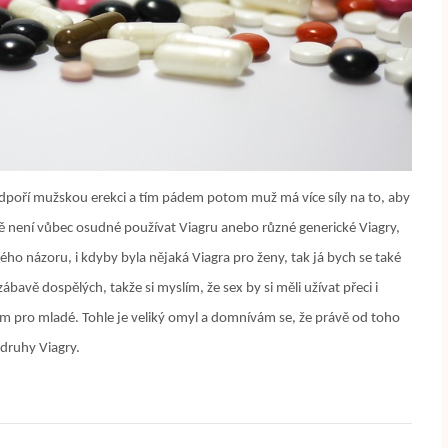
odpoří mužskou erekci a tím pádem potom muž má více síly na to, aby
bě není vůbec osudné používat Viagru anebo různé generické Viagry,
o názoru, i kdyby byla nějaká Viagra pro ženy, tak já bych se také
ábavě dospělých, takže si myslím, že sex by si měli užívat přeci i
jenom pro mladé. Tohle je veliký omyl a domnívám se, že právě od toho
druhy Viagry.