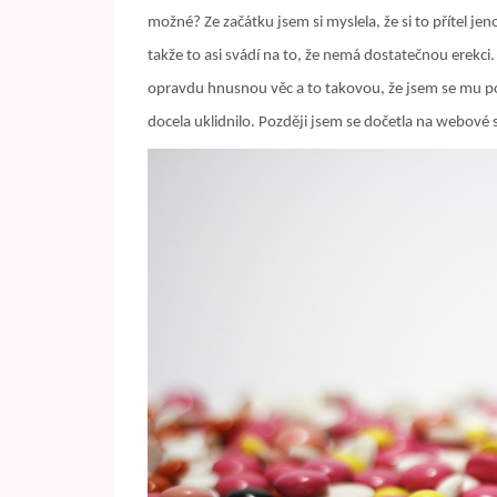
možné? Ze začátku jsem si myslela, že si to přítel j
takže to asi svádí na to, že nemá dostatečnou erekci
opravdu hnusnou věc a to takovou, že jsem se mu po
docela uklidnilo. Později jsem se dočetla na webové s