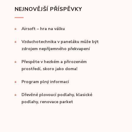
NEJNOVĚJŠÍ PŘÍSPĚVKY
Airsoft – hra na válku
Vzduchotechnika v paneláku může být
zdrojem nepříjemného překvapení
Přespěte v hezkém a přirozeném
prostředí, skoro jako doma!
Program plný informací
Dřevěné plovoucí podlahy, klasické
podlahy, renovace parket