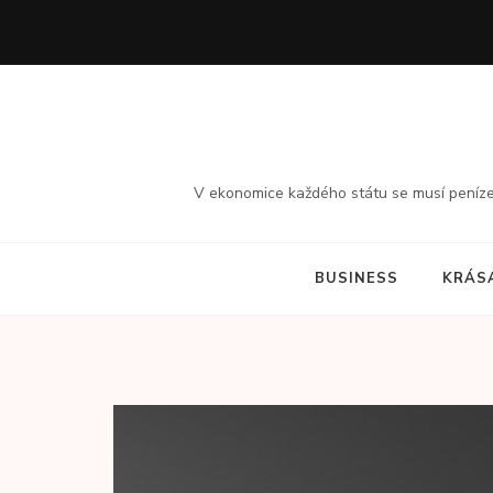
Přeskočit
na
obsah
(stiskněte
Enter)
V ekonomice každého státu se musí peníze to
BUSINESS
KRÁS