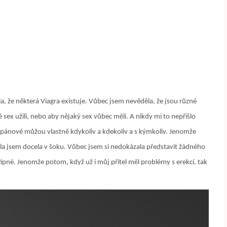
la, že některá Viagra existuje. Vůbec jsem nevěděla, že jsou různé
sex užili, nebo aby nějaký sex vůbec měli. A nikdy mi to nepřišlo
e pánové můžou vlastně kdykoliv a kdekoliv a s kýmkoliv. Jenomže
la jsem docela v šoku. Vůbec jsem si nedokázala představit žádného
ipné. Jenomže potom, když už i můj přítel měl problémy s erekcí, tak