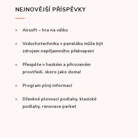
NEJNOVĚJŠÍ PŘÍSPĚVKY
Airsoft – hra na válku
Vzduchotechnika v paneláku může být
zdrojem nepříjemného překvapení
Přespěte v hezkém a přirozeném
prostředí, skoro jako doma!
Program plný informací
Dřevěné plovoucí podlahy, klasické
podlahy, renovace parket